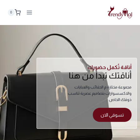
0
أناقة تُكمل حضورك
أناقتك تبدأ من هنا
مجموعة مختارة م الحقائب والعبايات
والاكسسوارات بتصاميم عصرية تناسب
ذوقك الخاص.
تسوقي الان