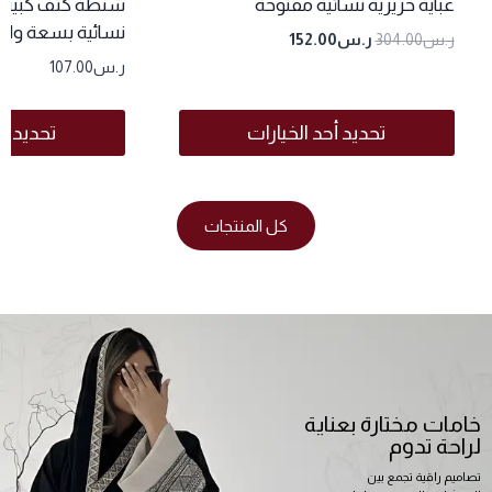
عباية حريرية نسائية مفتوحة
شنطة كتف كبيرة
نسائية بسعة وا
ر.س
304.00
ر.س
152.00
ر.س
107.00
تحديد أحد الخيارات
تحديد أح
كل المنتجات
خامات مختارة بعناية
لراحة تدوم
تصاميم راقية تجمع بين