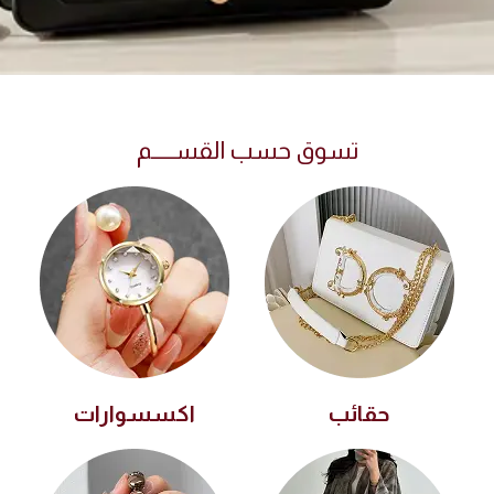
تسوق حسب القســـــم
حقائب
اكسسوارات