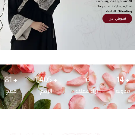
الاحتشام والعصرية، بخامات
مختارة بعناية تناسب يومك
ومناسباتك الخاصة.
تسوقي الان
81
+ 
1,405
+ 
16
14
+ 
مدونة
أراء عملاء
الرقم
منتج