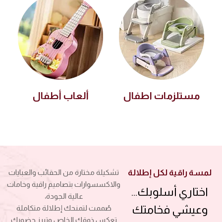
مستلزمات اطفال
ألعاب أطفال
لمسة راقية لكل إطلالة
تشكيلة مختارة من الحقائب والعبايات
والاكسسوارات بتصاميم راقية وخامات
اختاري أسلوبك…
عالية الجودة،
وعيشي فخامتك
صُممت لتمنحك إطلالة متكاملة
تعكس ذوقك الخاص وتبرز حضورك