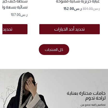
عباية حريرية نسائية مفتوحة
شنطة كتف كبيرة
نسائية بسعة وا
ر.س
304.00
ر.س
152.00
ر.س
107.00
تحديد أحد الخيارات
تحديد أح
كل المنتجات
خامات مختارة بعناية
لراحة تدوم
تصاميم راقية تجمع بين