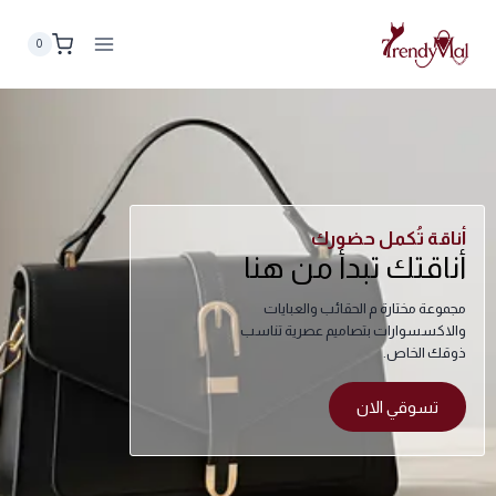
0
أناقة تُكمل حضورك
أناقتك تبدأ من هنا
مجموعة مختارة م الحقائب والعبايات
والاكسسوارات بتصاميم عصرية تناسب
ذوقك الخاص.
تسوقي الان