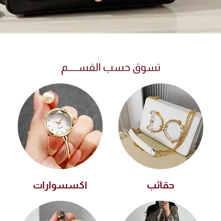
تسوق حسب القســـــم
حقائب
اكسسوارات