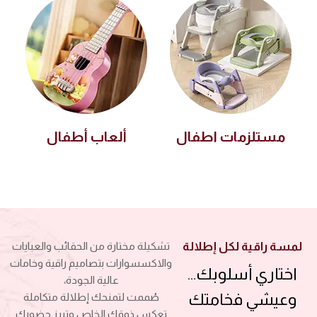
مستلزمات اطفال
ألعاب أطفال
لمسة راقية لكل إطلالة
تشكيلة مختارة من الحقائب والعبايات
والاكسسوارات بتصاميم راقية وخامات
اختاري أسلوبك…
عالية الجودة،
وعيشي فخامتك
صُممت لتمنحك إطلالة متكاملة
تعكس ذوقك الخاص وتبرز حضورك