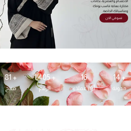
الاحتشام والعصرية، بخامات
مختارة بعناية تناسب يومك
ومناسباتك الخاصة.
تسوقي الان
81
+ 
1,405
+ 
16
14
+ 
مدونة
أراء عملاء
الرقم
منتج