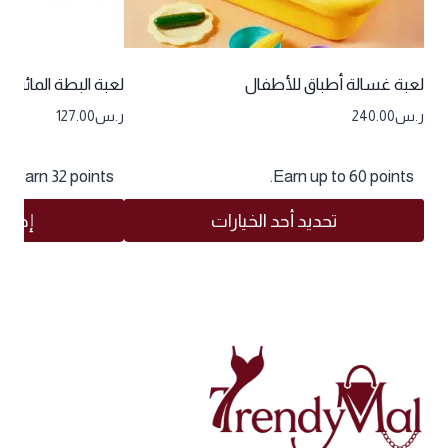
لعبة غسالة أطباق للأطفال
لعبة البطة المائية 
ر.س
240.00
ر.س
127.00
& earn 32 points!
Earn up to 60 points.
تحديد أحد الخيارات
إضافة
هناك
العديد
من
الأشكال
المختلفة
لهذا
المنتج.
يمكن