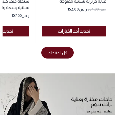
عباية حريرية نسائية مفتوحة
شنطة كتف كبيرة
نسائية بسعة وا
ر.س
304.00
ر.س
152.00
ر.س
107.00
تحديد أحد الخيارات
تحديد أح
كل المنتجات
خامات مختارة بعناية
لراحة تدوم
تصاميم راقية تجمع بين