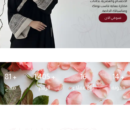
الاحتشام والعصرية، بخامات
مختارة بعناية تناسب يومك
ومناسباتك الخاصة.
تسوقي الان
81
+ 
1,405
+ 
16
14
+ 
مدونة
أراء عملاء
الرقم
منتج