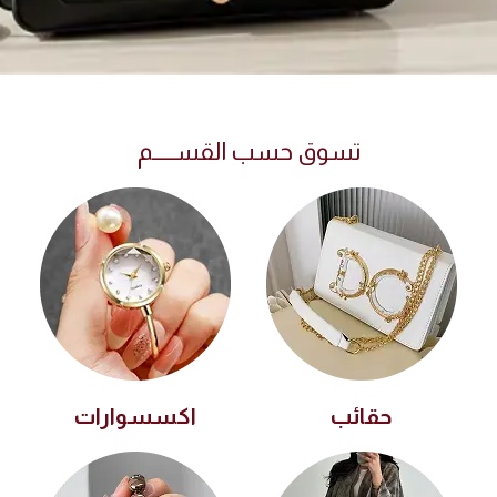
تسوق حسب القســـــم
حقائب
اكسسوارات