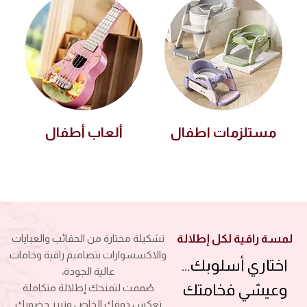
مستلزمات اطفال
ألعاب أطفال
لمسة راقية لكل إطلالة
تشكيلة مختارة من الحقائب والعبايات
والاكسسوارات بتصاميم راقية وخامات
اختاري أسلوبك…
عالية الجودة،
وعيشي فخامتك
صُممت لتمنحك إطلالة متكاملة
تعكس ذوقك الخاص وتبرز حضورك