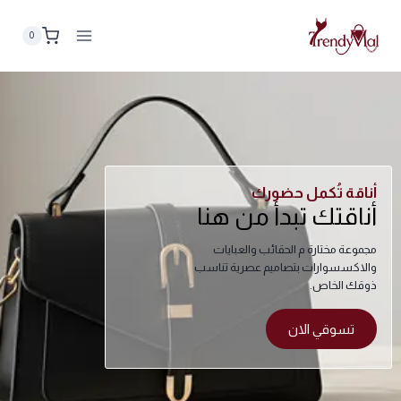
0
أناقة تُكمل حضورك
أناقتك تبدأ من هنا
مجموعة مختارة م الحقائب والعبايات
والاكسسوارات بتصاميم عصرية تناسب
ذوقك الخاص.
تسوقي الان