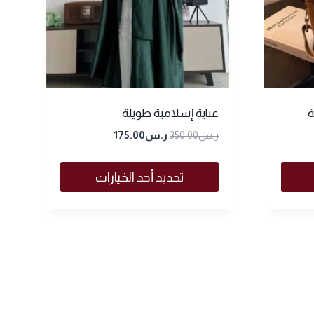
ة
عباية إسلامية طويلة
ر.س
350.00
ر.س
175.00
تحديد أحد الخيارات