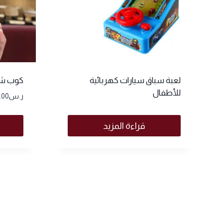
لعبة سباق سيارات كهربائية
كوب شر
للأطفال
ر.س
.00
قراءة المزيد