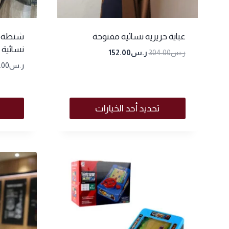
عباية حريرية نسائية مفتوحة
شنطة ك
نسائية
ر.س
304.00
ر.س
152.00
ر.س
.00
تحديد أحد الخيارات