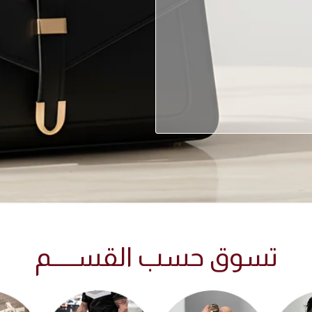
تسوق حسب القســـــم