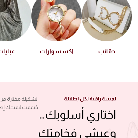
حقائب
اكسسوارات
عبايات
لمسة راقية لكل إطلالة
تشكيلة مختارة من 
صُممت لتمنحك إطل
اختاري أسلوبك…
وعيشي فخامتك