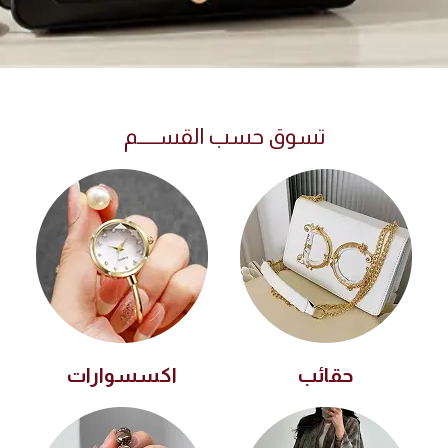
تسوق حسب القســـــم
حقائب
اكسسوارات