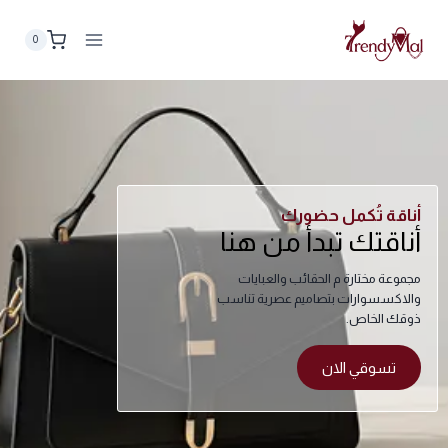
0
أناقة تُكمل حضورك
أناقتك تبدأ من هنا
مجموعة مختارة م الحقائب والعبايات
والاكسسوارات بتصاميم عصرية تناسب
ذوقك الخاص.
تسوقي الان