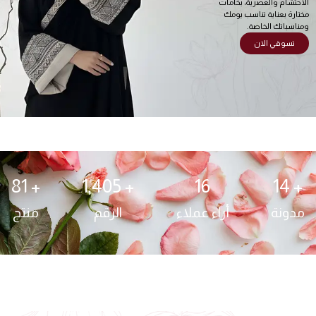
الاحتشام والعصرية، بخامات
مختارة بعناية تناسب يومك
ومناسباتك الخاصة.
تسوقي الان
81
+ 
1,405
+ 
16
14
+ 
مدونة
أراء عملاء
الرقم
منتج