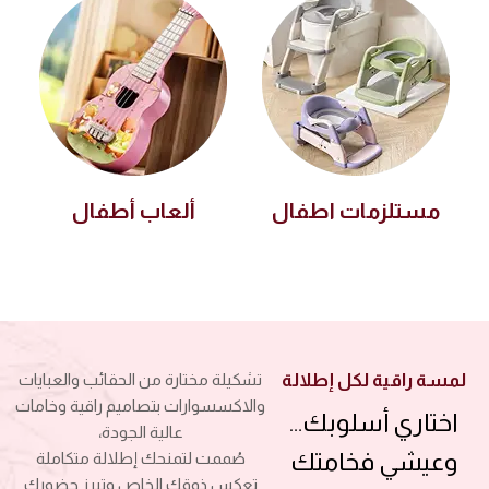
مستلزمات اطفال
ألعاب أطفال
لمسة راقية لكل إطلالة
تشكيلة مختارة من الحقائب والعبايات
والاكسسوارات بتصاميم راقية وخامات
اختاري أسلوبك…
عالية الجودة،
وعيشي فخامتك
صُممت لتمنحك إطلالة متكاملة
تعكس ذوقك الخاص وتبرز حضورك