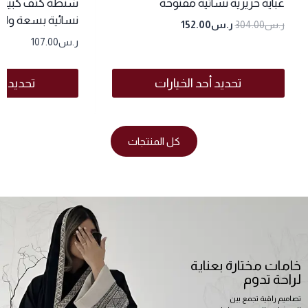
عباية حريرية نسائية مفتوحة
شنطة كتف كبيرة
نسائية بسعة وا
ر.س
304.00
ر.س
152.00
ر.س
107.00
تحديد أحد الخيارات
تحديد أح
كل المنتجات
خامات مختارة بعناية
لراحة تدوم
تصاميم راقية تجمع بين