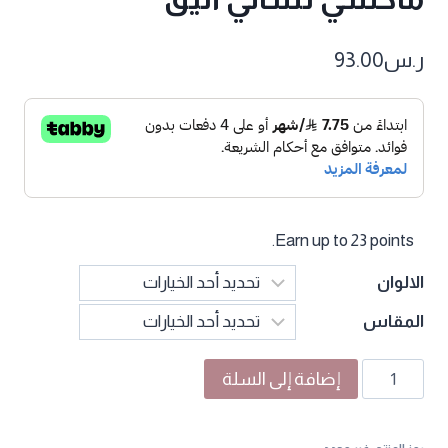
ر.س
93.00
Earn up to 23 points.
الالوان
المقاس
كمية
إضافة إلى السلة
فستان
سهرة