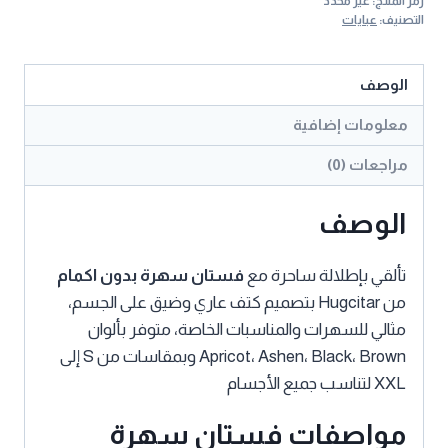
رمز المنتج:
غير محدد
بدون
التصنيف:
عبايات
اكمام
ماكسي
الوصف
نسائي
أنيق
معلومات إضافية
مراجعات (0)
الوصف
تألقي بإطلالة ساحرة مع
فستان سهرة بدون اكمام
من Hugcitar بتصميم كتف عاري وضيق على الجسم،
مثالي للسهرات والمناسبات الخاصة، متوفر بألوان
Apricot، Ashen، Black، Brown وبمقاسات من S إلى
XXL لتناسب جميع الأجسام
مواصفات فستان سهرة