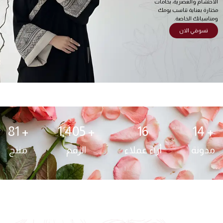
الاحتشام والعصرية، بخامات
مختارة بعناية تناسب يومك
ومناسباتك الخاصة.
تسوقي الان
81
+ 
1,405
+ 
16
14
+ 
مدونة
أراء عملاء
الرقم
منتج