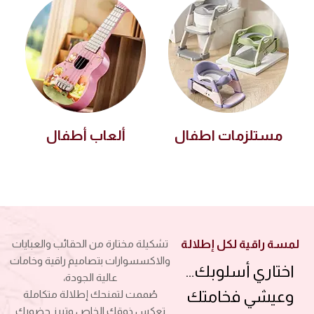
مستلزمات اطفال
ألعاب أطفال
لمسة راقية لكل إطلالة
تشكيلة مختارة من الحقائب والعبايات
والاكسسوارات بتصاميم راقية وخامات
اختاري أسلوبك…
عالية الجودة،
وعيشي فخامتك
صُممت لتمنحك إطلالة متكاملة
تعكس ذوقك الخاص وتبرز حضورك