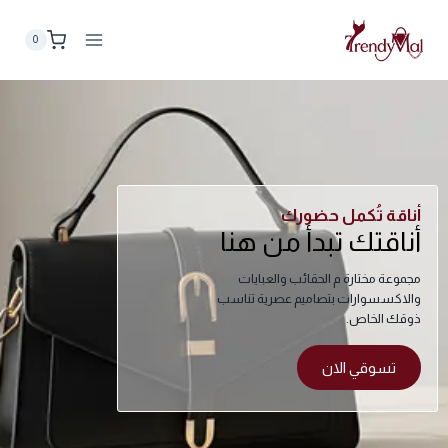
0
أناقة تُكمل حضورك
أناقتك تبدأ من هنا
مجموعة مختارة م الحقائب والعبايات
والاكسسوارات بتصاميم عصرية تناسب
ذوقك الخاص.
تسوقي الان