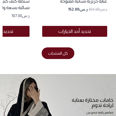
عباية حريرية نسائية مفتوحة
شنطة كتف كبيرة
نسائية بسعة وا
ر.س
304.00
ر.س
152.00
ر.س
107.00
تحديد أحد الخيارات
تحديد أح
كل المنتجات
خامات مختارة بعناية
لراحة تدوم
تصاميم راقية تجمع بين