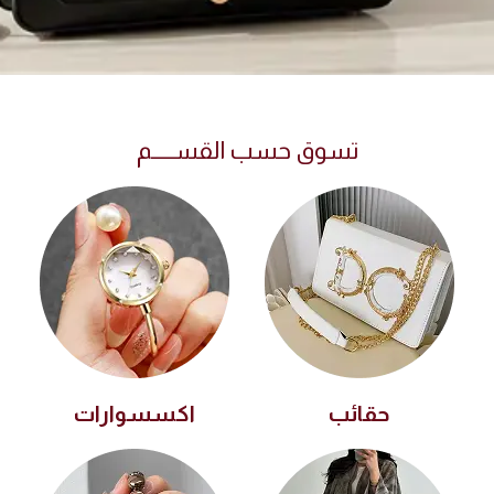
تسوق حسب القســـــم
حقائب
اكسسوارات