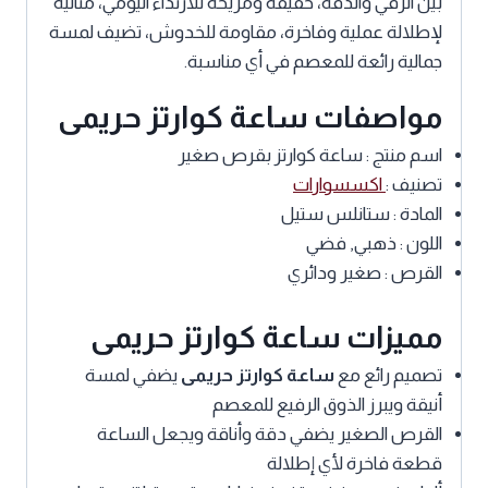
بين الرقي والدقة، خفيفة ومريحة للارتداء اليومي، مثالية
لإطلالة عملية وفاخرة، مقاومة للخدوش، تضيف لمسة
جمالية رائعة للمعصم في أي مناسبة.
مواصفات ساعة كوارتز حريمى
اسم منتج : ساعة كوارتز بقرص صغير
تصنيف :
اكسسوارات
المادة : ستانلس ستيل
اللون : ذهبي, فضي
القرص : صغير ودائري
مميزات ساعة كوارتز حريمى
تصميم رائع مع
ساعة كوارتز حريمى
يضفي لمسة
أنيقة ويبرز الذوق الرفيع للمعصم
القرص الصغير يضفي دقة وأناقة ويجعل الساعة
قطعة فاخرة لأي إطلالة