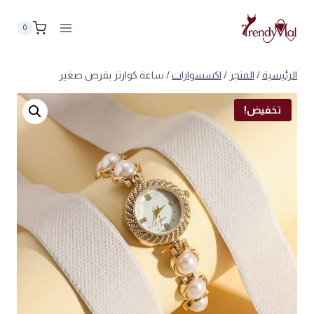
لتجاوز
لى
0
لمحتوى
الرئيسية
/
المتجر
/
اكسسوارات
/
ساعة كوارتز بقرص صغير
تخفيض!