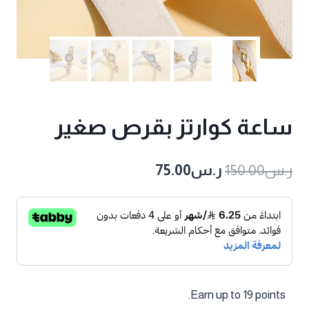
ساعة كوارتز بقرص صغير
السعر
السعر
ر.س
150.00
ر.س
75.00
الأصلي
الحالي
هو:
هو:
ر.س150.00.
ر.س75.00.
Earn up to 19 points.