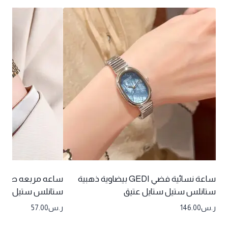
ساعة نسائية فضي GEDI بيضاوية ذهبية
ستانلس ستيل ستايل عتيق
ستانلس ستيل كوار
ر.س
146.00
ر.س
57.00