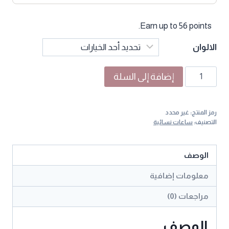
Earn up to 56 points.
الالوان
كمية
إضافة إلى السلة
ساعة
زركون
رمز المنتج:
غير محدد
نسائية
التصنيف:
ساعات نسائية
فاخرة
مرصعة
الوصف
بتصميم
سوار
معلومات إضافية
أنيق
مراجعات (0)
الوصف