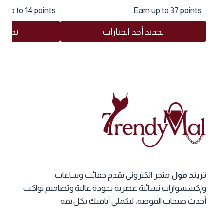
n up to 14 points.
Earn up to 37 points.
تحديد أحد الخيارات
تحديد 
هناك
هناك
العديد
العديد
من
من
الأشكال
الأشكال
المختلفة
المختلفة
لهذا
لهذا
المنتج.
المنتج.
يمكن
يمكن
اختيار
اختيار
الخيارات
الخيارات
تريند مول
متجر الكتروني يقدم حقائب وساعات
على
على
وإكسسوارات نسائية عصرية بجودة عالية وتصاميم تواكب
صفحة
صفحة
أحدث صيحات الموضة، لتكملي أناقتك بكل ثقة
المنتج
المنتج