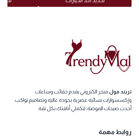
تحديد أحد الخيارات
تحديد 
هناك
هناك
العديد
العديد
من
من
الأشكال
الأشكال
المختلفة
المختلفة
لهذا
لهذا
المنتج.
المنتج.
يمكن
يمكن
اختيار
اختيار
الخيارات
الخيارات
تريند مول
متجر الكتروني يقدم حقائب وساعات
على
على
وإكسسوارات نسائية عصرية بجودة عالية وتصاميم تواكب
صفحة
صفحة
أحدث صيحات الموضة، لتكملي أناقتك بكل ثقة
المنتج
المنتج
روابط مهمة