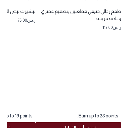
طقم رجالي صيفي قطعتين بتصميم عصري
تيشيرت نبض الحياة 
وخامة مريحة
ر.س
75.00
ر.س
113.00
n up to 19 points.
Earn up to 28 points.