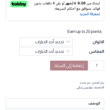
Earn up to 20 points.
الالوان
المقاس
كمية
إضافة إلى السلة
تيشيرت
قطن
رمز المنتج:
غير محدد
بطباعة
التصنيف:
ملابس رجالي
باريس
لإطلالة
الوصف
كاجوال