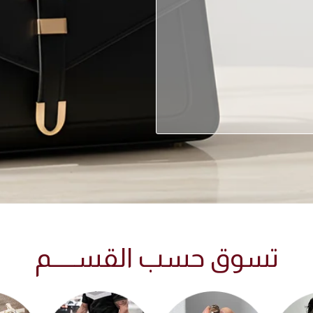
تسوق حسب القســـــم