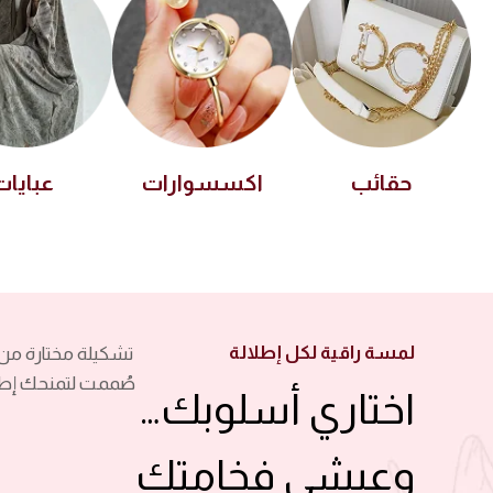
حقائب
اكسسوارات
عبايات
لمسة راقية لكل إطلالة
تشكيلة مختارة من 
صُممت لتمنحك إطل
اختاري أسلوبك…
وعيشي فخامتك