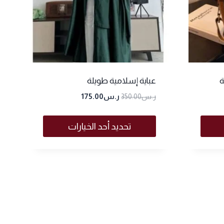
ة
عباية إسلامية طويلة
ر.س
350.00
ر.س
175.00
تحديد أحد الخيارات