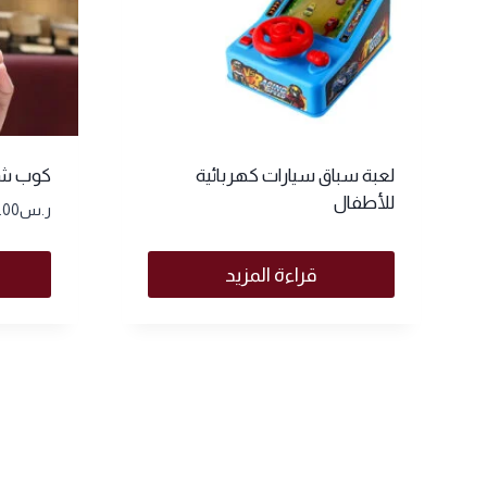
لعبة سباق سيارات كهربائية
كوب شر
للأطفال
ر.س
.00
قراءة المزيد