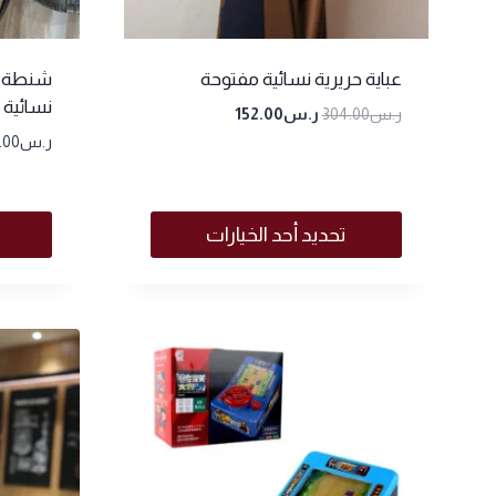
عباية حريرية نسائية مفتوحة
شنطة ك
نسائية
ر.س
304.00
ر.س
152.00
ر.س
.00
تحديد أحد الخيارات