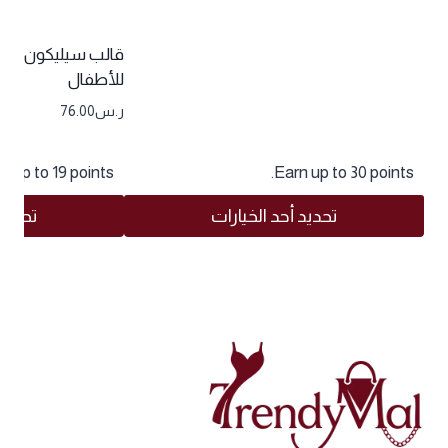
قالب سيليكون لصن
للأطفال
ر.س
76.00
n up to 19 points.
Earn up to 30 points.
تحديد أحد الخيارات
تحديد 
هناك
هناك
العديد
العديد
من
من
الأشكال
الأشكال
المختلفة
المختلفة
لهذا
لهذا
المنتج.
المنتج.
يمكن
يمكن