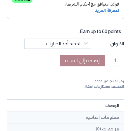
Earn up to 60 points.
الالوان
كمية
إضافة إلى السلة
بوتي
بسلم
رمز المنتج:
غير محدد
للاطفال
التصنيف:
مستلزمات اطفال
لتدريب
مريح
الوصف
وآمن
على
معلومات إضافية
الحمام
مراجعات (0)