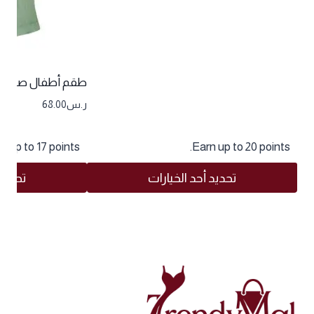
طقم أطفال صيفي 
ر.س
68.00
n up to 17 points.
Earn up to 20 points.
تحديد أحد الخيارات
تحديد 
هناك
هناك
العديد
العديد
من
من
الأشكال
الأشكال
المختلفة
المختلفة
لهذا
لهذا