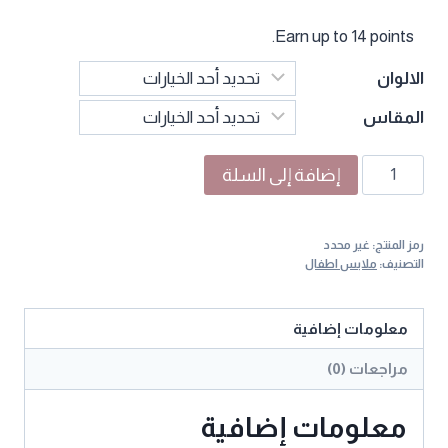
Earn up to 14 points.
الالوان
المقاس
كمية
إضافة إلى السلة
بنطلون
بناتي
رمز المنتج:
غير محدد
خفيف
التصنيف:
ملابس اطفال
صيفي
معلومات إضافية
مراجعات (0)
معلومات إضافية