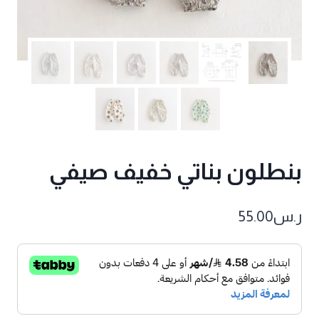
بنطلون بناتي خفيف صيفي
ر.س
55.00